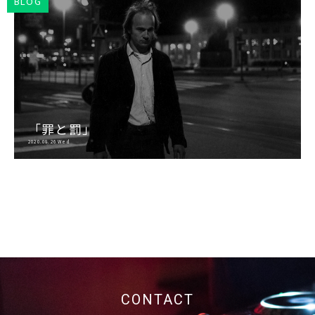
BLOG
「罪と罰」
2020.08.26 Wed
CONTACT