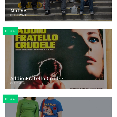
Mid90s
2020.10.07 Wed
BLOG
Addio,Fratello Crud…
2020.09.12 Sat
BLOG