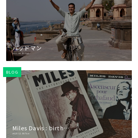
パッドマン
2021.06.05 Sat
BLOG
Miles Davis : birth…
2020.12.08 Tue