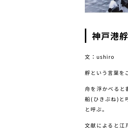
神戸港
文：ushiro
艀という言葉を
舟を浮かべると
船(ひきぶね)
と呼ぶ。
文献によると江