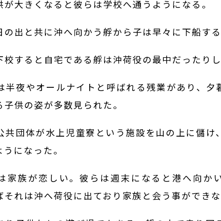
供が大きくなると彼らは学校へ通うようになる。
日の出と共に沖へ向かう艀から子は早々に下船す
下校すると自宅である艀は沖荷役の最中だったり
は半夜やオールナイトと呼ばれる残業があり、夕
る子供の姿が多数見られた。
公共団体が水上児童寮という施設を山の上に儲け
ようになった。
は家族が恋しい。彼らは週末になると港へ向か
ばそれは沖へ荷役に出ており家族と会う事ができ