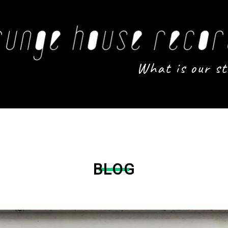
What is our st
BLOG