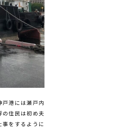
神戸港には瀬戸内
艀の住民は初め夫
仕事をするように