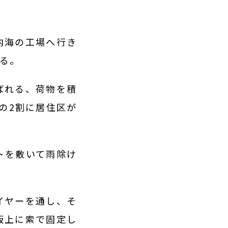
内海の工場へ行き
る。
ばれる、荷物を積
の2割に居住区が
トを敷いて雨除け
イヤーを通し、そ
板上に索で固定し