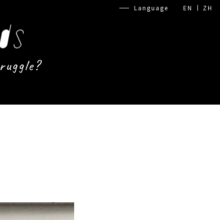
Language
EN
ZH
ruggle?