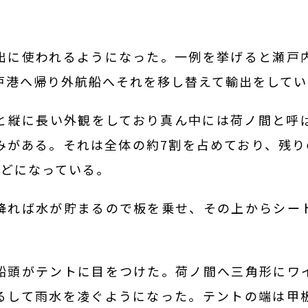
出に使われるようになった。一例を挙げると瀬戸
戸港へ帰り外航船へそれを移し替えて輸出をしてい
と縦に長い外観をしており真ん中には荷ノ間と呼
みがある。それは全体の約7割を占めており、残り
などになっている。
降れば水が貯まるので板を乗せ、その上からシー
船頭がテントに目をつけた。荷ノ間へ三角形にワ
るして雨水を凌ぐようになった。テントの端は甲