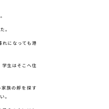
る。
した。
暮れになっても港
、学生はそこへ住
い家族の艀を探す
ない。