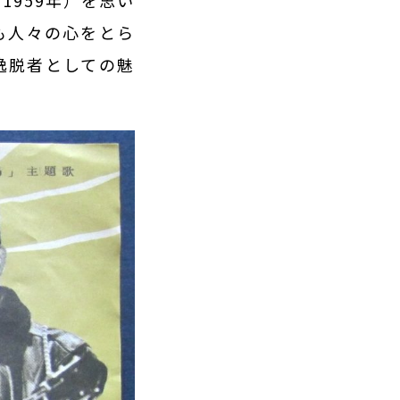
959年）を思い
も人々の心をとら
逸脱者としての魅