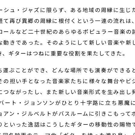
ーシュ・ジャズに限らず、ある地域の周縁に生じ
経て再び異郷の周縁に根付くという一連の流れは
ロールなど二十世紀のあらゆるポピュラー音楽の
な動きであった。そのようにして新しい音楽や新
き、ギターはつねに重要な役割を果たしてきた。
運ぶことができ、どんな場所でも演奏ができる
その担い手となった音楽家たちに様々な舞台やビ
につながったし、また新しい音楽形式を生み出し
バート・ジョンソンがひとり十字路に立ち悪魔
ョアン・ジルベルトがバスルームに引きこもって
りといった逸話はこうしたギターの移動性の賜物