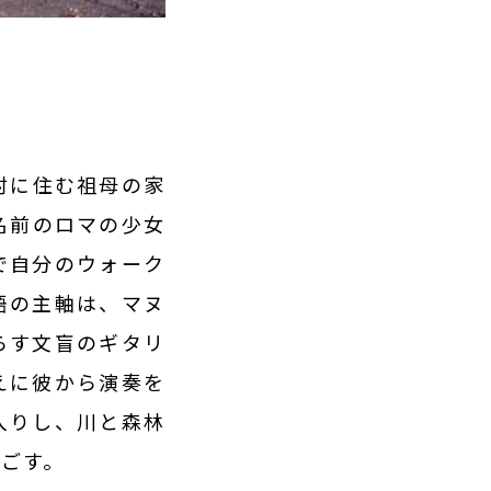
村に住む祖母の家
名前のロマの少女
で自分のウォーク
語の主軸は、マヌ
らす文盲のギタリ
えに彼から演奏を
入りし、川と森林
ごす。