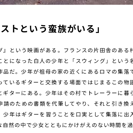
リストという蛮族がいる」
グ』という映画がある。フランスの片田舎のある
ことになった白人の少年と「スウィング」という
作品だ。少年が祖母の家の近くにあるロマの集落
っているギターと交換する場面ではじまるこの物
とギターにある。少年はその村でトレーラーに暮
申請のための書類を代筆してやり、それと引き換
。少年はギターを習うことを口実として集落に出
な自然の中で少女とともにかけがえのない時間を過