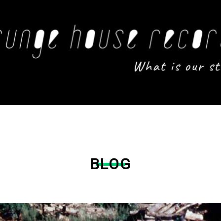
What is our st
BLOG