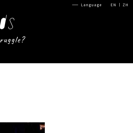
Language
EN
ZH
ruggle?