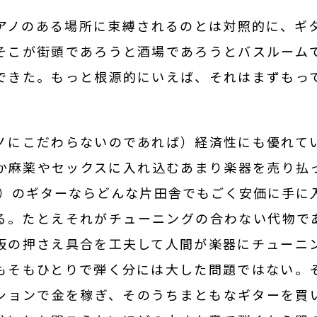
アノのある場所に束縛されるのとは対照的に、ギ
そこが街頭であろうと酒場であろうとバスルーム
できた。もっと根源的にいえば、それはまずもっ
にこだわらないのであれば）経済性にも優れて
か麻薬やセックスに入れ込むあまり楽器を売り払
ろ）のギターならどんな片田舎でもごく安価に手に
る。たとえそれがチューニングの合わない代物で
板の押さえ具合を工夫して人間が楽器にチューニ
もそもひとりで弾く分には大した問題ではない。
ションで金を稼ぎ、そのうちまともなギターを買