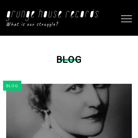
What is our struggle?
BLOG
BLOG